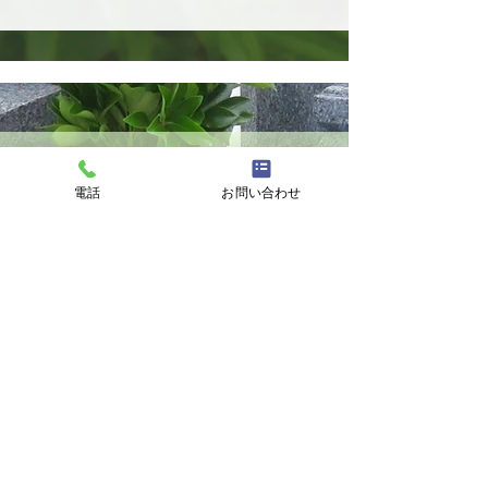
アクセス
電話
お問い合わせ
■お車でお越しの方
JR亀岡駅より車で約15分
国道9号線千代原口より車で約30分
JR高槻駅より車で約30分 など
■公共交通機関をご利用の方
毎月2回
JR亀岡、JR高槻、阪急茨木市より無