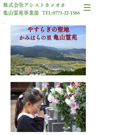
​株式会社アシストカメオカ
亀山霊苑事業部
TEL:
0771-22-1566
やすらぎの聖地
亀山霊苑
かみはらの里