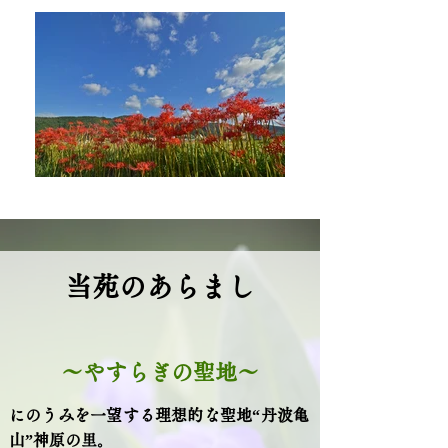
当苑のあらまし
～やすらぎの聖地～
にのうみを一望する理想的な聖地“丹波亀
山”神原の里。