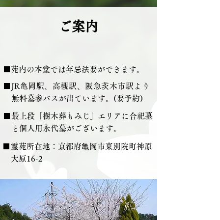
ご案内
■苑内の本堂では年忌法要ができます。
■
JR亀岡駅、高槻駅、阪急茨木市駅より
無料墓参バスが出ています。(要予約)
■
​最上段「樹木葬もみじ」エリアに合祀墓
と個人用永代墓がございます。
■
霊苑所在地：京都府⻲岡市東別院町神原
大原16-2